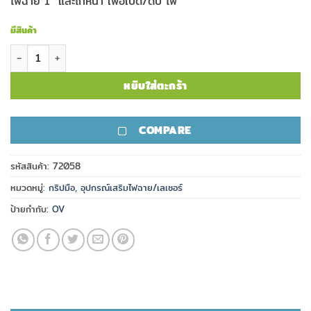
ไฟฉาย 1″ และไกหน้า เพื่อเปิด/ดับ ไฟ
มีสินค้า
จำนวน Mako Tactical Foregrip with 1" Flashlight Mount T-GRIP 
หยิบใส่ตะกร้า
COMPARE
รหัสสินค้า:
72058
หมวดหมู่:
กริปมือ
,
อุปกรณ์เสริมไฟฉาย/เลเซอร์
ป้ายกำกับ:
OV