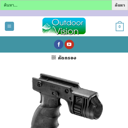
Search
for:
ข้าม
ไป
0
ยัง
เนื้อหา
คัดกรอง