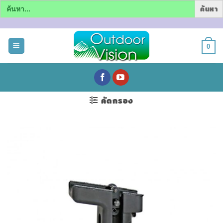
Search
for:
ข้าม
ไป
0
ยัง
เนื้อหา
คัดกรอง