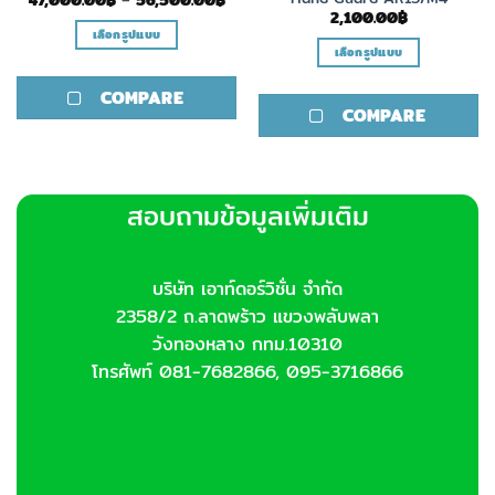
range:
2,100.00
฿
47,000.00฿
เลือกรูปแบบ
through
เลือกรูปแบบ
56,500.00฿
This
This
product
COMPARE
product
has
COMPARE
has
multiple
multiple
variants.
variants.
The
The
options
สอบถามข้อมูลเพิ่มเติม
options
may
may
be
be
chosen
chosen
บริษัท เอาท์ดอร์วิชั่น จำกัด
on
on
the
2358/2 ถ.ลาดพร้าว แขวงพลับพลา
the
product
วังทองหลาง กทม.10310
product
page
โทรศัพท์ 081-7682866, 095-3716866
page