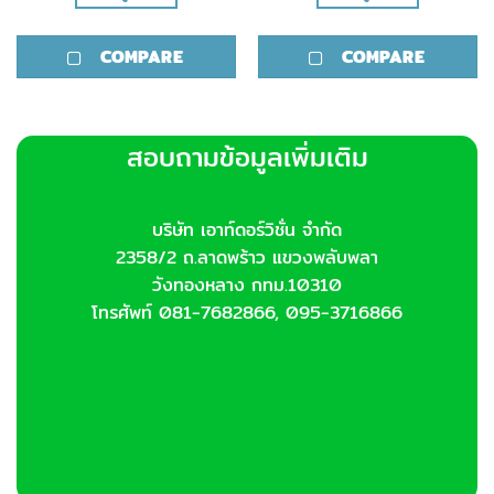
thro
6,70
This
This
product
product
COMPARE
COMPARE
has
has
multiple
multiple
variants.
variants.
The
The
สอบถามข้อมูลเพิ่มเติม
options
options
may
may
be
be
chosen
chosen
บริษัท เอาท์ดอร์วิชั่น จำกัด
on
on
2358/2 ถ.ลาดพร้าว แขวงพลับพลา
the
the
วังทองหลาง กทม.10310
product
product
โทรศัพท์ 081-7682866, 095-3716866
page
page