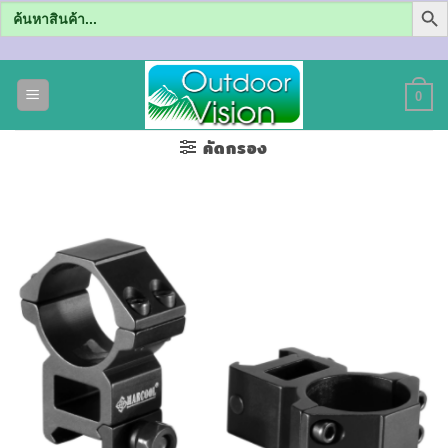
Search
for:
ข้าม
ไป
0
ยัง
เนื้อหา
คัดกรอง