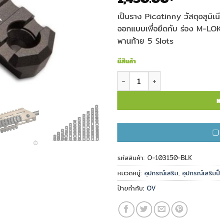
เป็นราง Picatinny วัสดุอลูมิเน
ออกแบบเพื่อยึดกับ ร่อง M-LOK 
พานท้าย 5 Slots
มีสินค้า
จำนวน ราง MDT M-LOK Picatinny 
ห
รหัสสินค้า:
O-103150-BLK
หมวดหมู่:
อุปกรณ์เสริม
,
อุปกรณ์เสริมป
ป้ายกำกับ:
OV