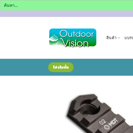
Search
for:
ข้าม
ไป
ยัง
สินค้า
แบรน
เนื้อหา
โปรโมชั่น