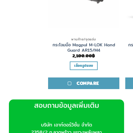
กรณ์เสริมปืน
พานท้าย/ชุดแต่ง
or Forend Weights
กระโจมมือ Magpul M-LOK Hand
กร
C 5 Pack
Guard AR15/M4
000.00
฿
2,100.00
฿
ิบใส่ตะกร้า
เลือกรูปแบบ
This
product
COMPARE
COMPARE
has
multiple
variants.
สอบถามข้อมูลเพิ่มเติม
The
options
may
บริษัท เอาท์ดอร์วิชั่น จำกัด
be
2358/2 ถ.ลาดพร้าว แขวงพลับพลา