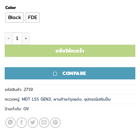
Color
Black
FDE
จำนวน พานท้าย MDT Skeleton Fixed SRS ชิ้น
หยิบใส่ตะกร้า
COMPARE
รหัสสินค้า:
2719
หมวดหมู่:
MDT LSS GEN3
,
พานท้าย/ชุดแต่ง
,
อุปกรณ์เสริมปืน
ป้ายกำกับ:
OV