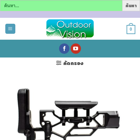
Search
for:
ข้าม
ไป
0
ยัง
เนื้อหา
คัดกรอง