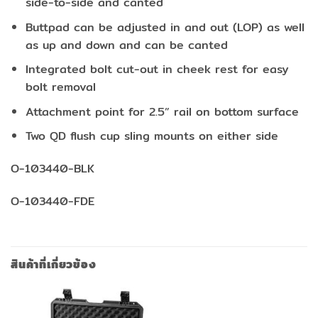
side-to-side and canted
Buttpad can be adjusted in and out (LOP) as well
as up and down and can be canted
Integrated bolt cut-out in cheek rest for easy
bolt removal
Attachment point for 2.5” rail on bottom surface
Two QD flush cup sling mounts on either side
O-103440-BLK
O-103440-FDE
สินค้าที่เกี่ยวข้อง