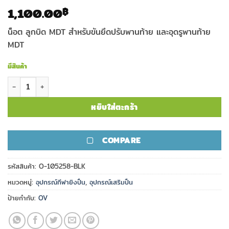
1,100.00
฿
น็อต ลูกบิด MDT สำหรับขันยึดปรับพานท้าย และอุดรูพานท้าย
MDT
มีสินค้า
จำนวน น็อต ลูกบิด MDT สำหรับยึดพานท้าย ชิ้น
หยิบใส่ตะกร้า
COMPARE
รหัสสินค้า:
O-105258-BLK
หมวดหมู่:
อุปกรณ์กีฬายิงปืน
,
อุปกรณ์เสริมปืน
ป้ายกำกับ:
OV