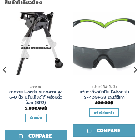
สินค้าที่เกี่ยวข้อง
สินค้าหมดแล้ว
ขาทราย
อุปกรณ์กีฬายิงปืน
ขาทราย Harris ขนาดความสูง
แว่นตากีฬายิงปืน Peltor รุ่น
6-9 นิ้ว ปรับเอียงได้ พร้อมตัว
SF400PG8 เลนส์สีเทา
ล๊อค (BR2)
400.00
฿
5,980.00
฿
หยิบใส่ตะกร้า
อ่านเพิ่ม
COMPARE
COMPARE