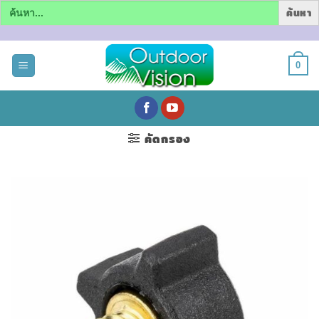
Search
for:
ข้าม
ไป
0
ยัง
เนื้อหา
คัดกรอง