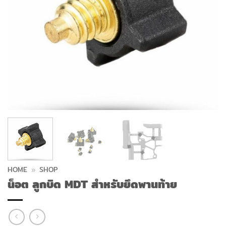
HOME
»
SHOP
น็อต ลูกบิด MDT สำหรับยึดพานท้าย