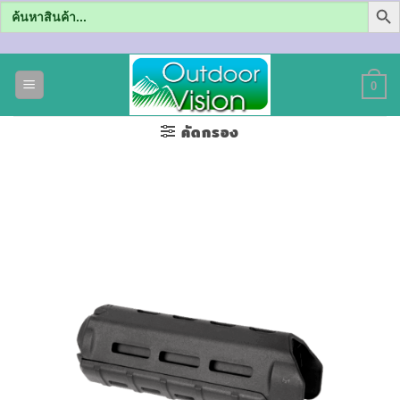
Search
for:
ข้าม
ไป
0
ยัง
เนื้อหา
คัดกรอง