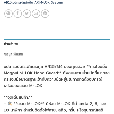
AR15,อุปกรณ์แต่งปืน AR,M-LOK System
คำอธิบาย
ข้อมูลเพิ่มเติม
อัปเกรดปืนไรเฟิลตระกูล AR15/M4 ของคุณด้วย **กระโจมมือ
Magpul M-LOK Hand Guard** ที่ผสมผสานน้ำหนักที่เบาของ
กระโจมมือมาตรฐานเข้ากับความยืดหยุ่นในการติดตั้งอุปกรณ์
เสริมของระบบ M-LOK
**จุดเด่นสินค้า:**
–
**ระบบ M-LOK:** มีช่อง M-LOK ที่ตำแหน่ง 2, 6, และ
10 นาฬิกา สำหรับติดตั้งไฟฉาย, สลิง, กริ๊ป หรืออุปกรณ์เสริ