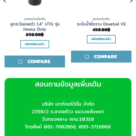
อุปกรณ์เสริมปืน
อุปกรณ์เสริม
หูกระวินปลดไว 1.4” UTG รุ่น
ระดับน้ำยึดราง Dovetail VE
Heavy Duty
450.00
฿
650.00
฿
หยิบใส่ตะกร้า
หยิบใส่ตะกร้า
COMPARE
COMPARE
สอบถามข้อมูลเพิ่มเติม
บริษัท เอาท์ดอร์วิชั่น จำกัด
2358/2 ถ.ลาดพร้าว แขวงพลับพลา
วังทองหลาง กทม.10310
โทรศัพท์ 081-7682866, 095-3716866