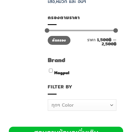
เสื้อ,หมวก และ อื่นๆ
กรองตามราคา
ราคา
ราคา
ราคา
1,500฿
—
คัดกรอง
ต่ำ
สูงสุด
2,500฿
สุด
Brand
Magpul
FILTER BY
ทุกๆ Color