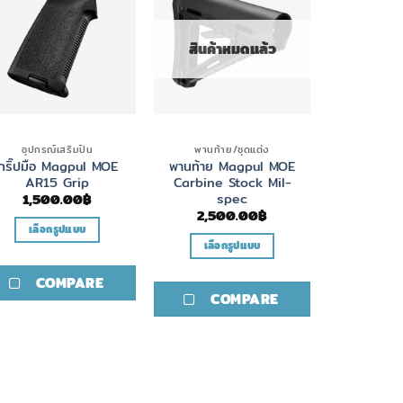
สินค้าหมดแล้ว
อุปกรณ์เสริมปืน
พานท้าย/ชุดแต่ง
กริ๊ปมือ Magpul MOE
พานท้าย Magpul MOE
AR15 Grip
Carbine Stock Mil-
spec
1,500.00
฿
2,500.00
฿
เลือกรูปแบบ
เลือกรูปแบบ
This
This
product
COMPARE
product
has
COMPARE
has
multiple
multiple
variants.
variants.
The
The
options
options
may