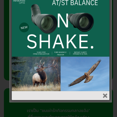
บริษัท เอาท์ดอร์วิชั่น จำกัด
2358/2 ถ.ลาดพร้าว แขวงพลับพลา
วังทองหลาง กทม.10310
โทรศัพท์ 081-7682866, 095-3716866
เกี่ยวกับเรา
เราเป็น "ชนเผ่ารักกิจกรรมกลางแจ้ง"