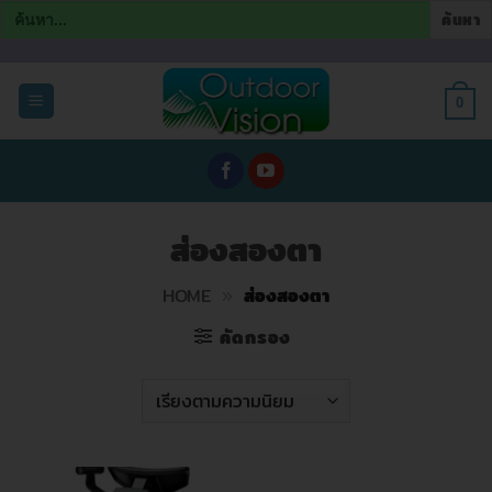
Search
for:
ข้าม
ไป
0
ยัง
เนื้อหา
ส่องสองตา
HOME
»
ส่องสองตา
คัดกรอง