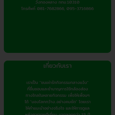
the
วังทองหลาง กทม.10310
product
โทรศัพท์ 081-7682866, 095-3716866
page
เกี่ยวกับเรา
เราเป็น "ชนเผ่ารักกิจกรรมกลางแจ้ง"
ที่ชื่นชอบและชำนาญการใช้กล้องส่อง
ทางไกลในหลายกิจกรรม เพื่อให้เพื่อนๆ
ได้ "มองโลกกว้าง..อย่างคมชัด" โดยเรา
ให้คำแนะนำอย่างจริงใจ และให้การดูแล
หลังการขายดีเยี่ยม มาตลอดกว่า 15 ปี