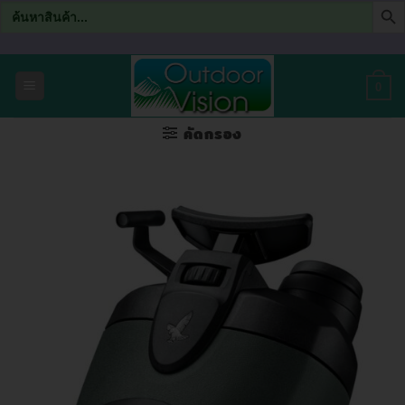
Search
for:
ข้าม
ไป
0
ยัง
เนื้อหา
คัดกรอง