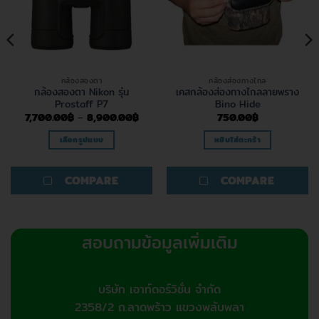
กล้องสองตา
กล้องส่องทางไกล
กล้องสองตา Nikon รุ่น
เคสกล้องส่องทางไกลลายพราง
Prostaff P7
Bino Hide
Price
7,700.00
฿
–
8,900.00
฿
750.00
฿
range:
7,700.00฿
เลือกรูปแบบ
หยิบใส่ตะกร้า
through
8,900.00฿
This
product
COMPARE
COMPARE
has
multiple
variants.
The
สอบถามข้อมูลเพิ่มเติม
options
may
be
บริษัท เอาท์ดอร์วิชั่น จำกัด
chosen
on
2358/2 ถ.ลาดพร้าว แขวงพลับพลา