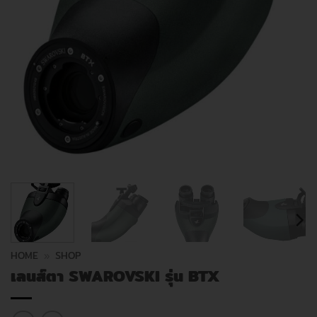
HOME
»
SHOP
เลนส์ตา SWAROVSKI รุ่น BTX