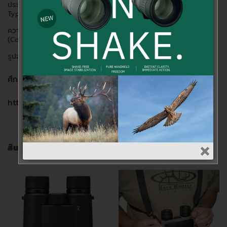
ประเภทโมดูล (Module
เลนส์ตาแบบสองตา (Binocular
Type)
Eyepiece)
ความเข้ากันได้
ใช้ร่วมกับเลนส์วัตถุซีรีส์
(Compatibility)
ATX/STX/BTX
รูปลักษณ์ (Design)
Angled (ทำมุมแหงน)
ศึกษาข้อมูลเพิ่มเติมได้ที่เว็บไซต์ทางการของ Swarovski Optik
https://www.youtube.com/watch?v=JgT_GZg-O4A
สินค้าที่เกี่ยวข้อง