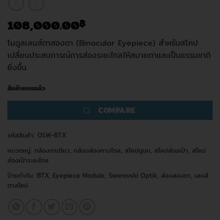
108,000.00
฿
โมดูลเลนส์ตาสองตา (Binocular Eyepiece) สำหรับสโคป
เปลี่ยนประสบการณ์การส่องระยะไกลให้สบายตาและเป็นธรรมชาติ
ยิ่งขึ้น
สินค้าหมดแล้ว
COMPARE
รหัสสินค้า:
OSW-BTX
หมวดหมู่:
กล้องตาเดียว
,
กล้องส่องทางไกล
,
สโคปดูนก
,
สโคปส่องเป้า
,
สโคป
ส่องเป้าระยะไกล
ป้ายกำกับ:
BTX
,
Eyepiece Module
,
Swarovski Optik
,
ส่องสองตา
,
เลนส์
ตาสโคป