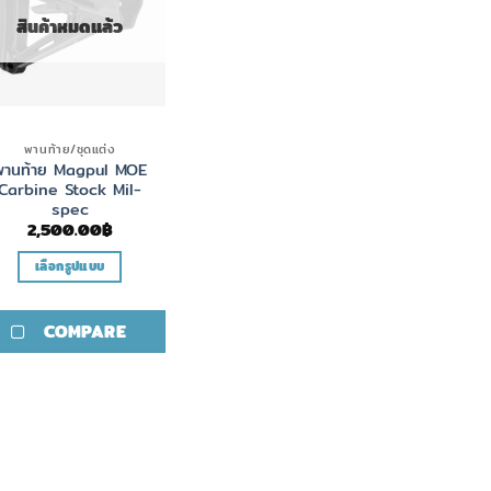
สินค้าหมดแล้ว
พานท้าย/ชุดแต่ง
พานท้าย Magpul MOE
Carbine Stock Mil-
spec
2,500.00
฿
เลือกรูปแบบ
This
product
COMPARE
has
multiple
variants.
The
options
may