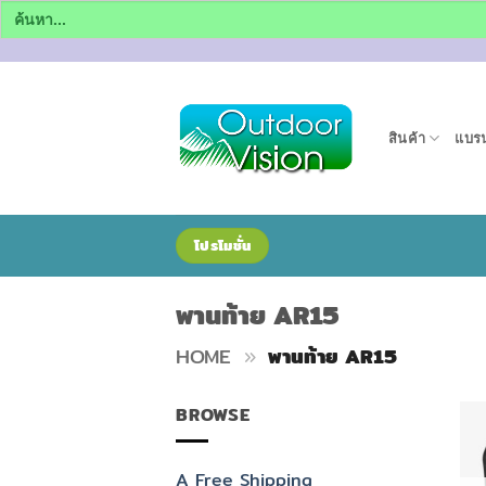
Search
for:
ข้าม
ไป
ยัง
สินค้า
แบรน
เนื้อหา
โปรโมชั่น
พานท้าย AR15
HOME
»
พานท้าย AR15
BROWSE
A Free Shipping