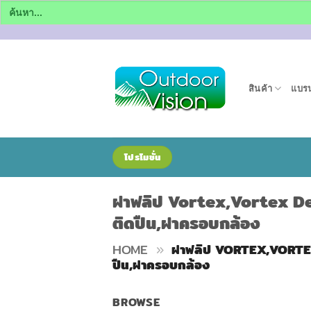
Search
for:
ข้าม
ไป
ยัง
สินค้า
แบรน
เนื้อหา
โปรโมชั่น
ฝาฟลิป Vortex,Vortex Def
ติดปืน,ฝาครอบกล้อง
HOME
»
ฝาฟลิป VORTEX,VORTEX 
ปืน,ฝาครอบกล้อง
BROWSE