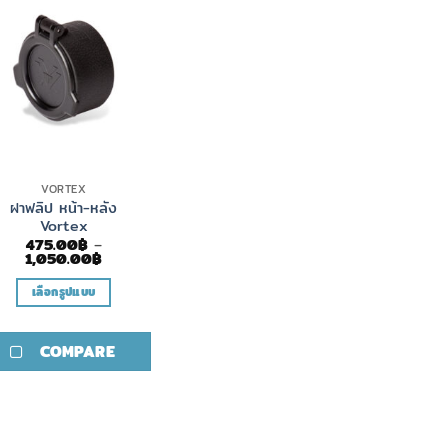
VORTEX
ฝาฟลิป หน้า-หลัง
Vortex
475.00
฿
–
Price
1,050.00
฿
range:
475.00฿
เลือกรูปแบบ
through
1,050.00฿
This
product
COMPARE
has
multiple
variants.
The