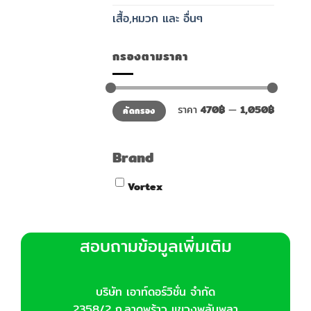
เสื้อ,หมวก และ อื่นๆ
กรองตามราคา
ราคา
ราคา
ราคา
470฿
—
1,050฿
คัดกรอง
ต่ำ
สูงสุด
สุด
Brand
Vortex
สอบถามข้อมูลเพิ่มเติม
บริษัท เอาท์ดอร์วิชั่น จำกัด
2358/2 ถ.ลาดพร้าว แขวงพลับพลา