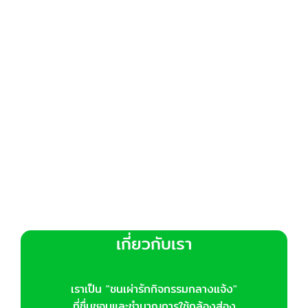
options
may
be
chosen
on
the
product
page
เกี่ยวกับเรา
เราเป็น "ชนเผ่ารักกิจกรรมกลางแจ้ง"
ที่ชื่นชอบและชำนาญการใช้กล้องส่อง