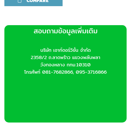
COMPARE
has
multiple
variants.
The
options
สอบถามข้อมูลเพิ่มเติม
may
be
chosen
บริษัท เอาท์ดอร์วิชั่น จำกัด
on
2358/2 ถ.ลาดพร้าว แขวงพลับพลา
the
product
วังทองหลาง กทม.10310
page
โทรศัพท์ 081-7682866, 095-3716866