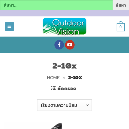
Search
for:
ข้าม
ไป
0
ยัง
เนื้อหา
2-10x
HOME
»
2-10X
คัดกรอง