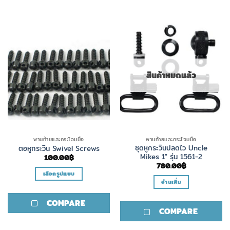
สินค้าหมดแล้ว
พานท้ายและกระโจมมือ
พานท้ายและกระโจมมือ
ชุดหูกระวินปลดไว Uncle
ตอหูกระวิน Swivel Screws
Mikes 1″ รุ่น 1561-2
100.00
฿
780.00
฿
เลือกรูปแบบ
อ่านเพิ่ม
This
product
COMPARE
has
COMPARE
multiple
variants.