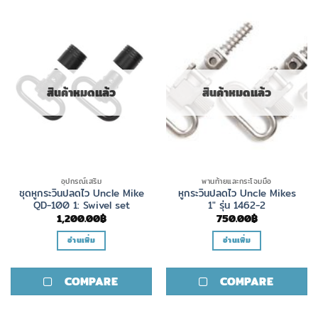
The
options
may
be
chosen
on
สินค้าหมดแล้ว
สินค้าหมดแล้ว
the
product
page
อุปกรณ์เสริม
พานท้ายและกระโจมมือ
ชุดหูกระวินปลดไว Uncle Mike
หูกระวินปลดไว Uncle Mikes
QD-100 1: Swivel set
1″ รุ่น 1462-2
1,200.00
฿
750.00
฿
อ่านเพิ่ม
อ่านเพิ่ม
COMPARE
COMPARE