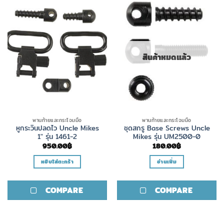
สินค้าหมดแล้ว
พานท้ายและกระโจมมือ
พานท้ายและกระโจมมือ
หูกระวินปลดไว Uncle Mikes
ชุดสกรู Base Screws Uncle
1″ รุ่น 1461-2
Mikes รุ่น UM2500-0
950.00
฿
180.00
฿
หยิบใส่ตะกร้า
อ่านเพิ่ม
COMPARE
COMPARE