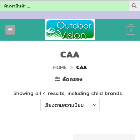
Search
for:
ข้าม
ไป
0
ยัง
เนื้อหา
CAA
HOME
»
CAA
คัดกรอง
Showing all 4 results, including child brands