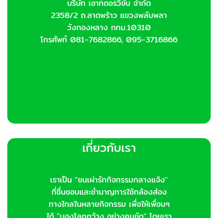
บริษัท เอาท์ดอร์วิชั่น จำกัด
on
2358/2 ถ.ลาดพร้าว แขวงพลับพลา
the
product
วังทองหลาง กทม.10310
page
โทรศัพท์ 081-7682866, 095-3716866
เกี่ยวกับเรา
เราเป็น "ชนเผ่ารักกิจกรรมกลางแจ้ง"
ที่ชื่นชอบและชำนาญการใช้กล้องส่อง
ทางไกลในหลายกิจกรรม เพื่อให้เพื่อนๆ
ได้ "มองโลกกว้าง..อย่างคมชัด" โดยเรา