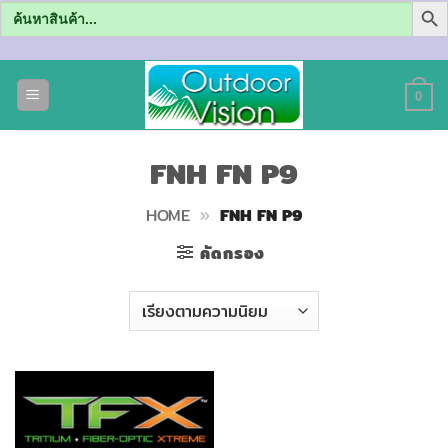
Search
for:
ข้าม
ไป
0
ยัง
เนื้อหา
FNH FN P9
HOME
»
FNH FN P9
คัดกรอง