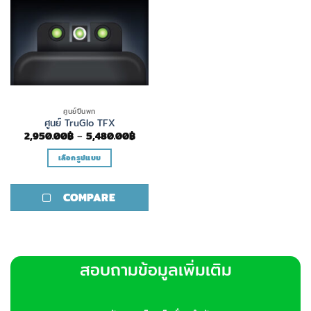
ศูนย์ปืนพก
ศูนย์ TruGlo TFX
Price
2,950.00
฿
–
5,480.00
฿
range:
2,950.00฿
เลือกรูปแบบ
through
5,480.00฿
This
product
COMPARE
has
multiple
variants.
The
options
สอบถามข้อมูลเพิ่มเติม
may
be
chosen