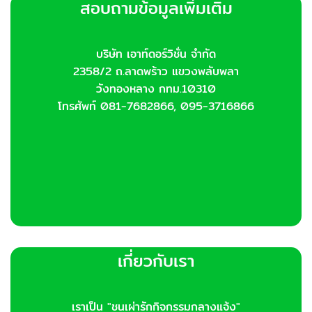
สอบถามข้อมูลเพิ่มเติม
may
be
chosen
บริษัท เอาท์ดอร์วิชั่น จำกัด
on
2358/2 ถ.ลาดพร้าว แขวงพลับพลา
the
product
วังทองหลาง กทม.10310
page
โทรศัพท์ 081-7682866, 095-3716866
เกี่ยวกับเรา
เราเป็น "ชนเผ่ารักกิจกรรมกลางแจ้ง"