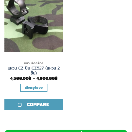
แหวนรัดกล้อง
แหวน CZ ปืน CZ527 (แหวน 2
ชิ้น)
Price
4,500.00
฿
–
4,800.00
฿
range:
4,500.00฿
เลือกรูปแบบ
through
4,800.00฿
This
product
COMPARE
has
multiple
variants.
The
options