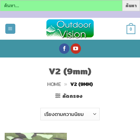
Search
for:
ข้าม
ไป
0
ยัง
เนื้อหา
V2 (9mm)
HOME
»
V2 (9MM)
คัดกรอง