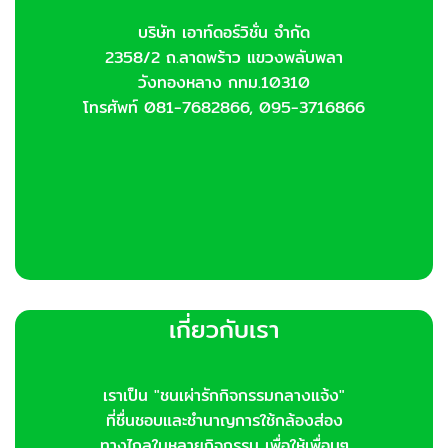
may
be
be
chosen
บริษัท เอาท์ดอร์วิชั่น จำกัด
chosen
on
2358/2 ถ.ลาดพร้าว แขวงพลับพลา
on
the
วังทองหลาง กทม.10310
the
product
โทรศัพท์ 081-7682866, 095-3716866
product
page
page
เกี่ยวกับเรา
เราเป็น "ชนเผ่ารักกิจกรรมกลางแจ้ง"
ที่ชื่นชอบและชำนาญการใช้กล้องส่อง
ทางไกลในหลายกิจกรรม เพื่อให้เพื่อนๆ