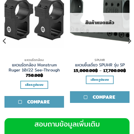
สินค้าหมดแล้ว
แหวนรัดกล้อง
SPUHR
แหวนรัดกล้อง Monstrum
แหวนชิ้นเดียว SPUHR รุ่น SP
Ruger 10/22 See-Through
Pric
15,000.00
฿
–
17,700.00
฿
rang
ce
750.00
฿
15,
ge:
เลือกรูปแบบ
thr
50.00฿
เลือกรูปแบบ
17,
This
ough
00.00฿
This
product
COMPARE
product
has
COMPARE
has
multiple
multiple
variants.
variants.
The
สอบถามข้อมูลเพิ่มเติม
The
options
options
may