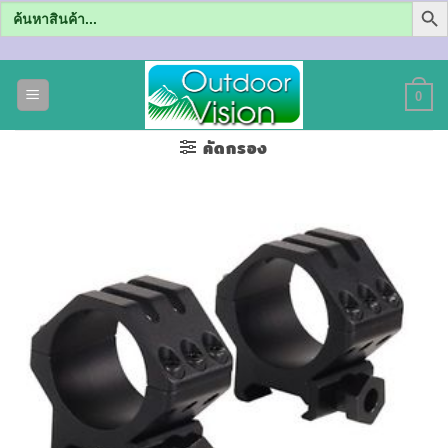
Search
for:
ข้าม
ไป
0
ยัง
เนื้อหา
คัดกรอง