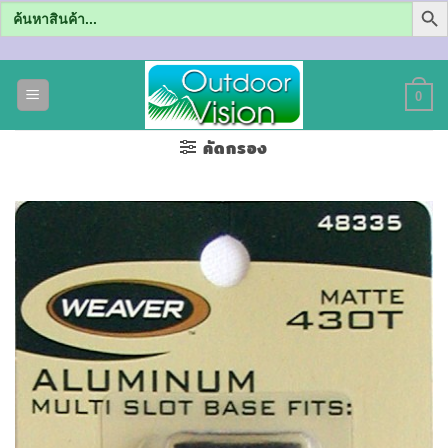
Search
for:
ข้าม
ไป
0
ยัง
เนื้อหา
คัดกรอง