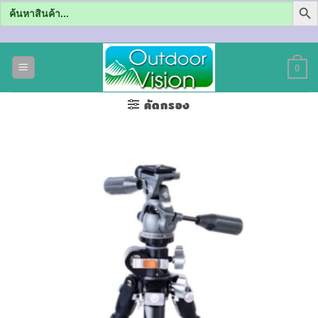
Search
for:
ข้าม
ไป
0
ยัง
เนื้อหา
คัดกรอง