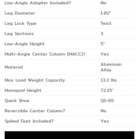
Low-Angle Adapter Included?
No
Leg Diameter
1.02″
Leg Lock Type
Twist
Leg Sections
3
Low-Angle Height
5″
Multi-Angle Center Column (MACC)?
Yes
Aluminum
Material
Alloy
Max Load Weight Capacity
13.2 lbs.
Monopod Height
72.25″
Quick Shoe
QS-65
Reversible Center Column?
No
Spiked Feet Included?
Yes