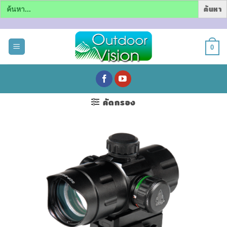
Search
for:
ข้าม
ไป
0
ยัง
เนื้อหา
คัดกรอง