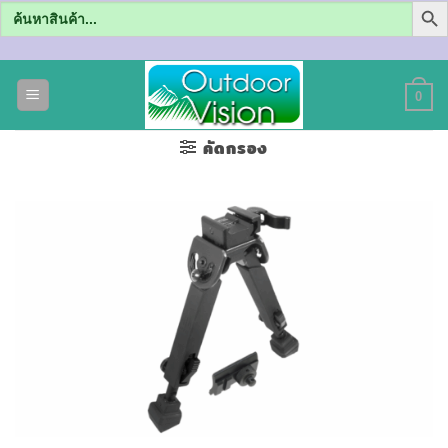
Search
for:
ข้าม
ไป
0
ยัง
เนื้อหา
คัดกรอง