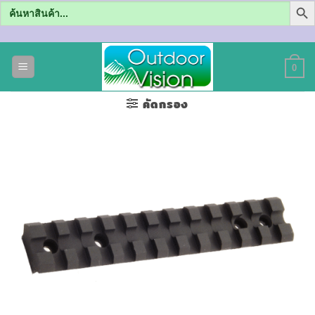
Search
for:
ข้าม
ไป
0
ยัง
เนื้อหา
คัดกรอง