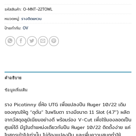
รหัสสินค้า:
O-MNT-22TOWL
หมวดหมู่:
รางติดแหวน
ป้ายกำกับ:
OV
คำอธิบาย
ข้อมูลเพิ่มเติม
ราง Picatinny ยี่ห้อ UTG เพื่อแปลงปืน Ruger 10/22 เดิม
ของคุณให้ดู “ดุดัน” ในพริบตา รางมีขนาด 11 Slot (4.7”) ผลิต
จากวัสดุอลูมิเนียมอย่างดี พร้อมร่อง V-Cut เพื่อใช้มองลอดเป็น
ศูนย์ได้ มีรูในตำแหน่งเดียวกับปืน Ruger 10/22 ติดตั้งง่าย แค่
ไขสกรูเข้าไปเท่านั้น ไม่ต้องแปลงปืน และเพื่มความสนุกทำให้