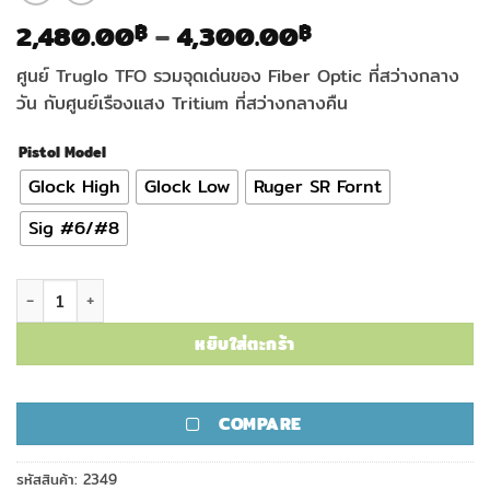
Price
2,480.00
–
4,300.00
฿
฿
range:
ศูนย์ Truglo TFO รวมจุดเด่นของ Fiber Optic ที่สว่างกลาง
2,480.00฿
วัน กับศูนย์เรืองแสง Tritium ที่สว่างกลางคืน
through
4,300.00฿
Pistol Model
Glock High
Glock Low
Ruger SR Fornt
Sig #6/#8
จำนวน ศูนย์ Truglo TFO (เขียว/เขียว) ชิ้น
หยิบใส่ตะกร้า
COMPARE
รหัสสินค้า:
2349