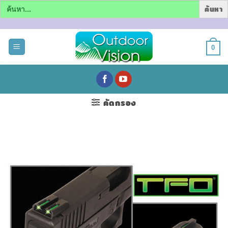
Search
for:
ข้าม
ไป
0
ยัง
เนื้อหา
คัดกรอง