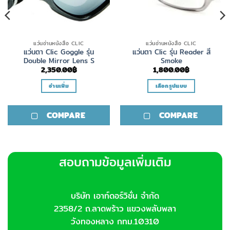
แว่นอ่านหนังสือ CLIC
แว่นอ่านหนังสือ CLIC
แว่นตา Clic Goggle รุ่น
แว่นตา Clic รุ่น Reader สี
Double Mirror Lens S
Smoke
2,350.00
฿
1,800.00
฿
อ่านเพิ่ม
เลือกรูปแบบ
This
product
COMPARE
COMPARE
has
multiple
variants.
The
สอบถามข้อมูลเพิ่มเติม
options
may
be
chosen
บริษัท เอาท์ดอร์วิชั่น จำกัด
on
2358/2 ถ.ลาดพร้าว แขวงพลับพลา
the
วังทองหลาง กทม.10310
product