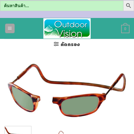
Search
for:
ข้าม
ไป
0
ยัง
เนื้อหา
คัดกรอง