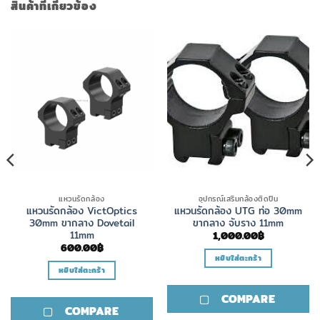
สินค้าที่เกี่ยวข้อง
แหวนรัดกล้อง
อุปกรณ์เสริมกล้องติดปืน
แหวนรัดกล้อง VictOptics
แหวนรัดกล้อง UTG ท่อ 30mm
30mm ขากลาง Dovetail
ขากลาง จับราง 11mm
ice
nge:
11mm
1,000.00
฿
,500.00฿
600.00
฿
rough
หยิบใส่ตะกร้า
,350.00฿
หยิบใส่ตะกร้า
COMPARE
COMPARE