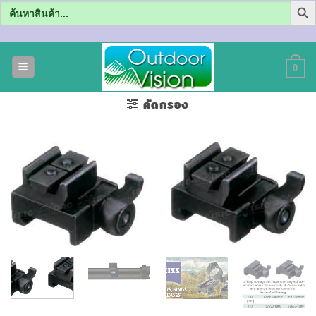
Search
for:
ข้าม
ไป
0
ยัง
เนื้อหา
คัดกรอง