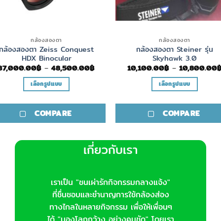
กล้องสองตา
กล้องสองตา
กล้องสองตา Zeiss Conquest
กล้องสองตา Steiner รุ่น
HDX Binocular
Skyhawk 3.0
Price
37,000.00
฿
–
48,500.00
฿
10,100.00
฿
–
10,800.00
range:
37,000.00฿
เลือกรูปแบบ
เลือกรูปแบบ
through
48,500.00฿
This
This
product
product
COMPARE
COMPARE
has
has
multiple
multiple
variants.
variants.
เกี่ยวกับเรา
The
The
options
options
may
may
เราเป็น "ชนเผ่ารักกิจกรรมกลางแจ้ง"
be
be
ที่ชื่นชอบและชำนาญการใช้กล้องส่อง
chosen
chosen
ทางไกลในหลายกิจกรรม เพื่อให้เพื่อนๆ
on
on
ได้ "มองโลกกว้าง..อย่างคมชัด" โดยเรา