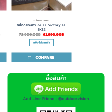
กล้องสองตา
กล้องสองตา Zeiss Victory FL
8×32
Price
Original
Current
฿
72,900.00
฿
61,990.00
฿
range:
price
price
10,100.00฿
was:
is:
หยิบใส่ตะกร้า
through
72,900.00฿.
61,990.00฿.
10,800.00฿
COMPARE
ซื้อสินค้า
Add Line Friend : @outdoorvision