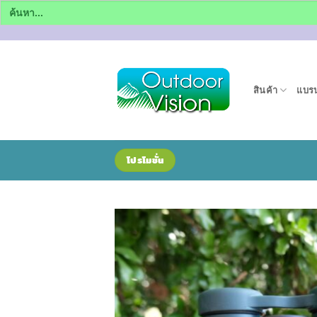
Search
for:
ข้าม
ไป
ยัง
สินค้า
แบรน
เนื้อหา
โปรโมชั่น