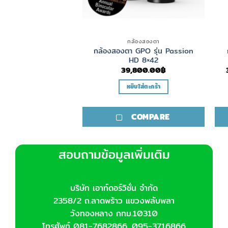
สองตากลางแจ้ง
กล้องสองตา
Nikon รุ่น Monarch
กล้องสองตา GPO รุ่น Passion
5
HD 8×42
Price
0
฿
–
29,900.00
฿
39,800.00
฿
range:
10,900.00฿
ลือกรูปแบบ
หยิบใส่ตะกร้า
through
29,900.00฿
This
product
COMPARE
COMPARE
has
multiple
variants.
สอบถามข้อมูลเพิ่มเติม
The
options
may
บริษัท เอาท์ดอร์วิชั่น จำกัด
be
2358/2 ถ.ลาดพร้าว แขวงพลับพลา
chosen
วังทองหลาง กทม.10310
on
โทรศัพท์ 081-7682866, 095-3716866