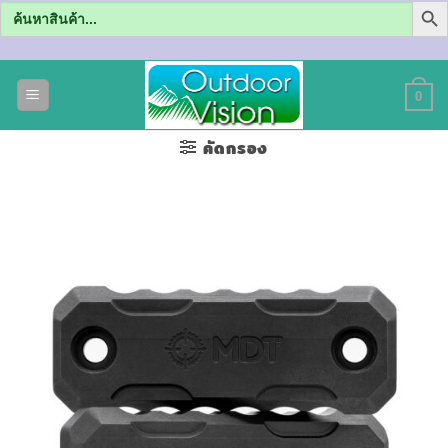
Search
for:
ข้าม
ไป
0
ยัง
เนื้อหา
คัดกรอง