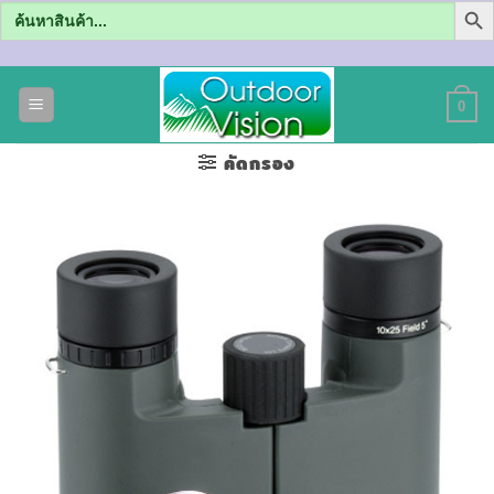
Search
for:
ข้าม
ไป
0
ยัง
เนื้อหา
คัดกรอง