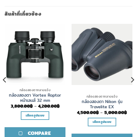
สินค้าที่เกี่ยวข้อง
กล้องสองตากลางแจ้ง
กล้องสองตา Vortex Raptor
กล้องสองตากลางแจ้ง
หน้าเลนส์ 32 mm
กล้องสองตา Nikon รุ่น
Price
3,800.00
฿
–
4,200.00
฿
Travelite EX
range:
ce
Price
4,500.00
฿
–
5,000.00
฿
3,800.00฿
เลือกรูปแบบ
ge:
rang
through
00.00฿
4,50
4,200.00฿
เลือกรูปแบบ
This
ough
thro
00.00฿
5,00
product
This
COMPARE
has
product