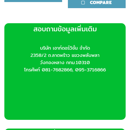
COMPARE
multiple
has
variants.
multiple
The
variants.
options
The
สอบถามข้อมูลเพิ่มเติม
may
options
be
may
chosen
be
on
chosen
บริษัท เอาท์ดอร์วิชั่น จำกัด
the
on
2358/2 ถ.ลาดพร้าว แขวงพลับพลา
product
the
วังทองหลาง กทม.10310
page
product
โทรศัพท์ 081-7682866, 095-3716866
page