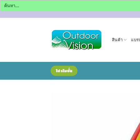
Search
for:
ข้าม
ไป
ยัง
สินค้า
แบรน
เนื้อหา
โปรโมชั่น