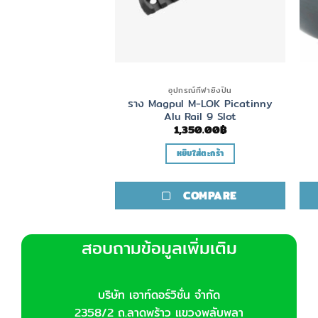
ซองแม็ก
อุปกรณ์กีฬายิงปืน
ture Pro SMP DS
ราง Magpul M-LOK Picatinny
9/40
Alu Rail 9 Slot
,350.00
฿
1,350.00
฿
ิบใส่ตะกร้า
หยิบใส่ตะกร้า
COMPARE
COMPARE
สอบถามข้อมูลเพิ่มเติม
บริษัท เอาท์ดอร์วิชั่น จำกัด
2358/2 ถ.ลาดพร้าว แขวงพลับพลา