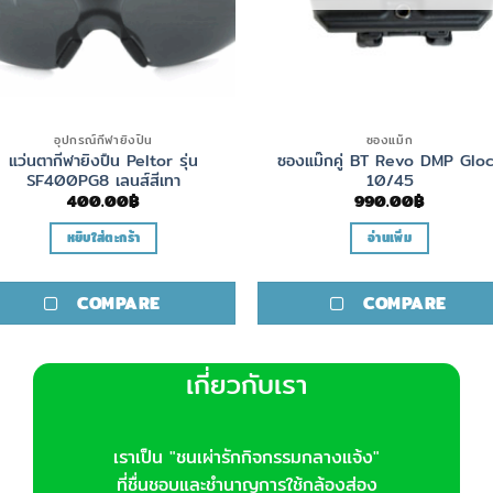
อุปกรณ์กีฬายิงปืน
ซองแม็ก
แว่นตากีฬายิงปืน Peltor รุ่น
ซองแม๊กคู่ BT Revo DMP Glo
SF400PG8 เลนส์สีเทา
10/45
400.00
฿
990.00
฿
หยิบใส่ตะกร้า
อ่านเพิ่ม
COMPARE
COMPARE
เกี่ยวกับเรา
เราเป็น "ชนเผ่ารักกิจกรรมกลางแจ้ง"
ที่ชื่นชอบและชำนาญการใช้กล้องส่อง