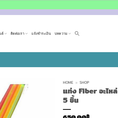
ด์
ติดต่อเรา
แจ้งชำระเงิน
บทความ
HOME
»
SHOP
แท่ง Fiber อะไหล
5 ชิ้น
650.00
฿