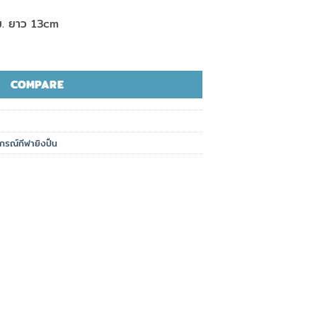
มม. ยาว 13cm
COMPARE
ปกรณ์กีฬายิงปืน