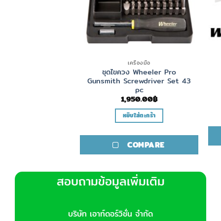
เครื่องมือ
เครื่องมือ
บ Wheeler Pro
ชุดไขควง Wheeler Pro
ithing File
Gunsmith Screwdriver Set 43
pc
600.00
฿
1,950.00
฿
ิบใส่ตะกร้า
หยิบใส่ตะกร้า
COMPARE
COMPARE
สอบถามข้อมูลเพิ่มเติม
บริษัท เอาท์ดอร์วิชั่น จำกัด