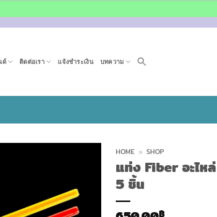
ด์
ติดต่อเรา
แจ้งชำระเงิน
บทความ
HOME
»
SHOP
แท่ง Fiber อะไหล
5 ชิ้น
650.00
฿