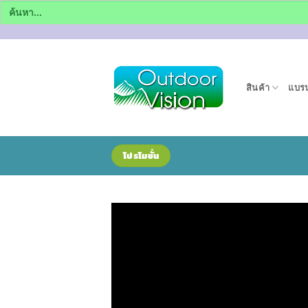
Search
for:
ข้าม
ไป
ยัง
สินค้า
แบรน
เนื้อหา
โปรโมชั่น