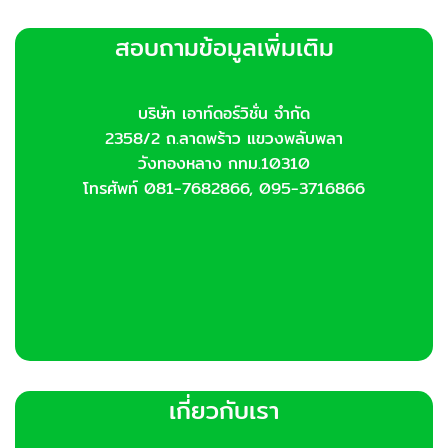
variants.
The
สอบถามข้อมูลเพิ่มเติม
options
may
be
chosen
บริษัท เอาท์ดอร์วิชั่น จำกัด
on
2358/2 ถ.ลาดพร้าว แขวงพลับพลา
the
วังทองหลาง กทม.10310
product
โทรศัพท์ 081-7682866, 095-3716866
page
เกี่ยวกับเรา