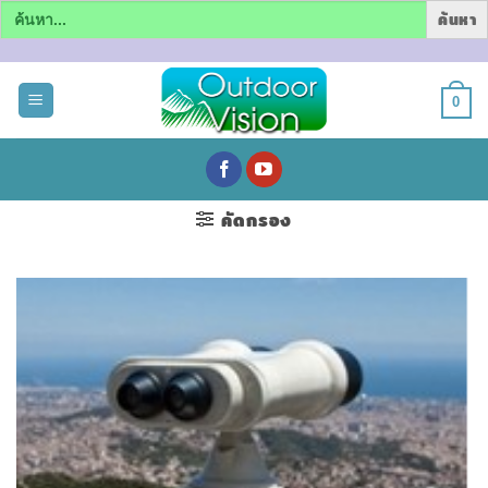
Search
for:
ข้าม
ไป
0
ยัง
เนื้อหา
คัดกรอง