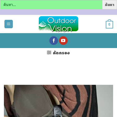
Search
for:
ข้าม
ไป
0
ยัง
เนื้อหา
คัดกรอง