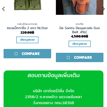
กล่องปืนและกระสุน
ซองปืน
De Santis Desperado Gun
ซองแม๊กกาซีน 2 แถว NcStar
Belt .45LC
220.00
฿
4,500.00
฿
เลือกรูปแบบ
เลือกรูปแบบ
This
This
product
COMPARE
product
has
COMPARE
has
multiple
multiple
variants.
variants.
The
สอบถามข้อมูลเพิ่มเติม
The
options
options
may
may
be
be
chosen
บริษัท เอาท์ดอร์วิชั่น จำกัด
chosen
on
2358/2 ถ.ลาดพร้าว แขวงพลับพลา
on
the
วังทองหลาง กทม.10310
the
product