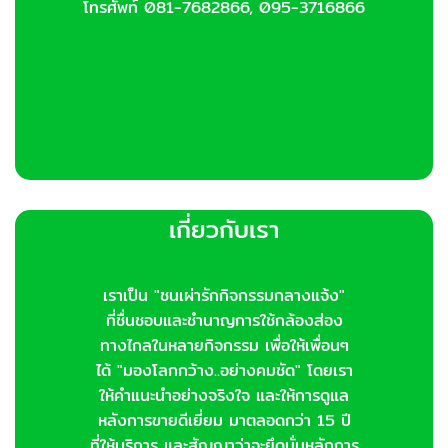
โทรศัพท์ 081-7682866, 095-3716866
product
page
page
เกี่ยวกับเรา
เราเป็น "ชนเผ่ารักกิจกรรมกลางแจ้ง"
ที่ชื่นชอบและชำนาญการใช้กล้องส่อง
ทางไกลในหลายกิจกรรม เพื่อให้เพื่อนๆ
ได้ "มองโลกกว้าง..อย่างคมชัด" โดยเรา
ให้คำแนะนำอย่างจริงใจ และให้การดูแล
หลังการขายดีเยี่ยม มาตลอดกว่า 15 ปี
ที่ให้บริการ และสัญญาว่าจะยึดมั่นหลักการ