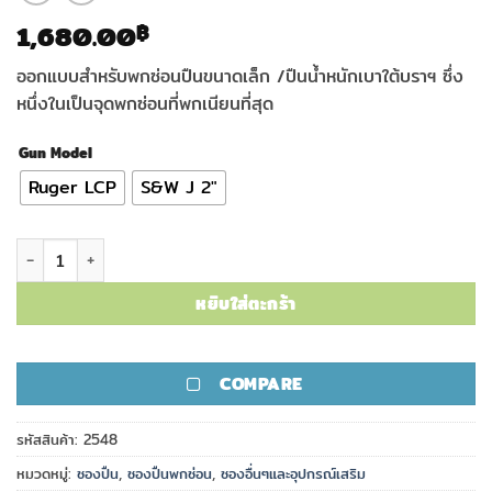
1,680.00
฿
ออกแบบสำหรับพกซ่อนปืนขนาดเล็ก /ปืนน้ำหนักเบาใต้บราฯ ซึ่ง
หนึ่งในเป็นจุดพกซ่อนที่พกเนียนที่สุด
Gun Model
Ruger LCP
S&W J 2"
จำนวน ซองพกซ่อน De Santis รุ่น Under Fire ชิ้น
หยิบใส่ตะกร้า
COMPARE
รหัสสินค้า:
2548
หมวดหมู่:
ซองปืน
,
ซองปืนพกซ่อน
,
ซองอื่นๆและอุปกรณ์เสริม