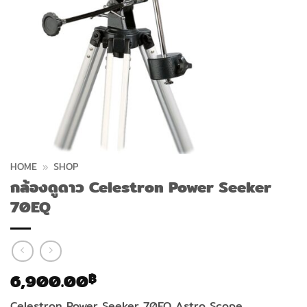
HOME
»
SHOP
กล้องดูดาว Celestron Power Seeker
70EQ
6,900.00
฿
Celestron Power Seeker 70EQ Astro Scope