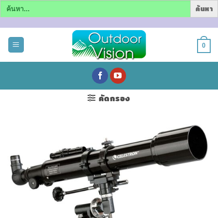
Search
for:
ข้าม
ไป
0
ยัง
เนื้อหา
คัดกรอง