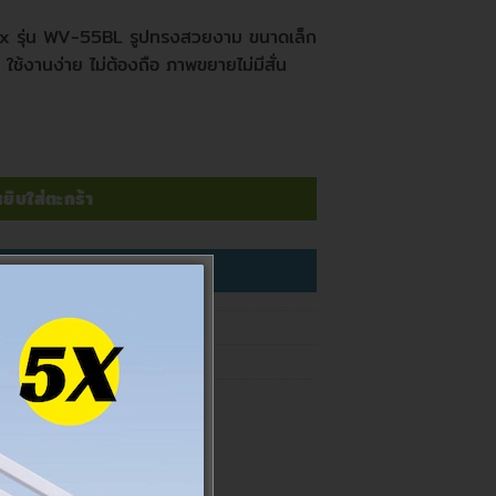
x รุ่น WV-55BL รูปทรงสวยงาม ขนาดเล็ก
 ใช้งานง่าย ไม่ต้องถือ ภาพขยายไม่มีสั่น
 4x รุ่น WV-55BL ชิ้น
ยิบใส่ตะกร้า
COMPARE
free