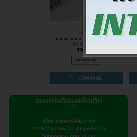
แว่นขยาย
แว่นขยาย
สือ Carson 2.5x รุ่น
แว่นขยายทรงครอบแก้ว Carson
แ
MR-20
5x รุ่น LL-55
20.00
฿
320.00
฿
ิบใส่ตะกร้า
หยิบใส่ตะกร้า
COMPARE
COMPARE
สอบถามข้อมูลเพิ่มเติม
บริษัท เอาท์ดอร์วิชั่น จำกัด
2358/2 ถ.ลาดพร้าว แขวงพลับพลา
วังทองหลาง กทม.10310