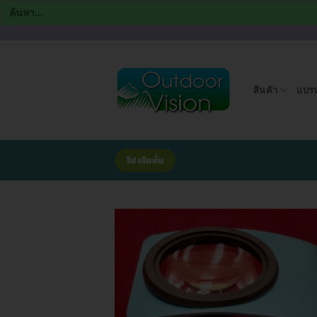
Search
for:
ข้าม
ไป
ยัง
สินค้า
แบรน
เนื้อหา
โปรโมชั่น