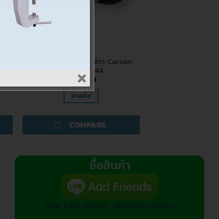
แว่นขยาย
น
แว่นขยาย ช่างซ่อมนาฬิกา Carson
4x รุ่น ML-44
220.00
฿
อ่านเพิ่ม
COMPARE
ซื้อสินค้า
Add Line Friend : @outdoorvision