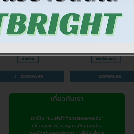
แว่นขยาย
แว่นขยาย
ว่นขยายครอบหัว Carson 2x/3x
แว่นขยายมือถือ Carson 2x รุ่
รุ่น MV-23
MJ-50
780.00
฿
480.00
฿
อ่านเพิ่ม
หยิบใส่ตะกร้า
COMPARE
COMPARE
เกี่ยวกับเรา
เราเป็น "ชนเผ่ารักกิจกรรมกลางแจ้ง"
ที่ชื่นชอบและชำนาญการใช้กล้องส่อง
ทางไกลในหลายกิจกรรม เพื่อให้เพื่อนๆ