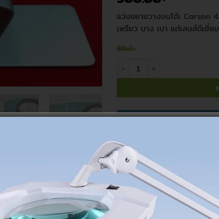
แว่นขยายวางบนโต้ะ Carson 4
เพรียว บาง เบา แต่เลนส์ดีเยี่ยม
มีสินค้า
จำนวน แว่นขยายวางบนโต้ะ Carson
ห
รหัสสินค้า:
72936
หมวดหมู่:
แว่นขยาย
,
แว่นขยาย Hand
ป้ายกำกับ:
OV