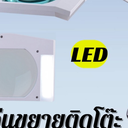
ัตราขยาย 4 เท่า รุ่น WV-55BL Wave สำหรับวางเพื่อส่องบนโต้ะหรื
านฝีมือ งานประดิษฐ์ที่ต้องลงรายละเอียด เลนส์คมชัด ใช้งานง่าย ไม่ต้อ
สินค้าหมดแล้ว