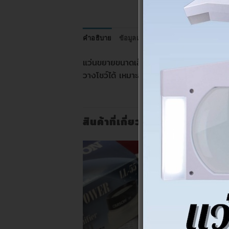
คำอธิบาย
ข้อมูลเพิ่มเติม
แว่นขยายขนาดเล็ก ทรงสวย ยี่ห้อ Carson อ
วางโชว์ได้ เหมาะสำหรับส่องดูวัตถุชิ้นเล็ก ง
สินค้าที่เกี่ยวข้อง