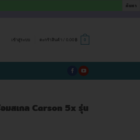
เข้าสู่ระบบ
ตะกร้าสินค้า /
0.00
฿
0
้อมสเกล Carson 5x รุ่น