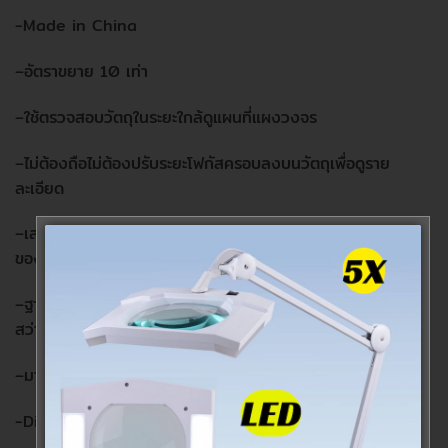
-Made in China
–
อัตราขยาย
10
เท่า
–
ใช้ตรวจสอบวัตถุในระยะใกล้
ดูแผนที่
แผงวงจร
–
ไม่ต้องถือ
ไม่ต้องปรับระยะโฟกัส
ครอบลงบนวัตถุเพื่อดูราย
ละเอียด
–
เลนส์แบบ
Pre-focused Dual lenses
ทำให้เห็นภาพขยาย
ของวัตถุได้คมชัด
–
ฐานอะคริลิกโปร่งใสช่วยให้แสงโดยรอบส่องวัตถุเพื่อการมองที่
สว่างและชัดเจน
–
มาพร้อมสเกลวัด
หน่วยมิลลิเมตรและนิ้ว
สามารถถอดออกได้
-Dimension 53x50x48 mm