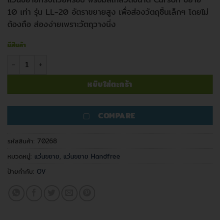
10 เท่า รุ่น LL-20 อัตราขยายสูง เพื่อส่องวัตถุชิ้นเล็กๆ โดยไม่
ต้องถือ ส่องง่ายเพราะวัตถุวางนิ่ง
มีสินค้า
จำนวน แว่นขยายทรงถ้วย พร้อมสเกลวัด Carson 10x รุ่น LL-20 ชิ้น
หยิบใส่ตะกร้า
COMPARE
รหัสสินค้า:
70268
หมวดหมู่:
แว่นขยาย
,
แว่นขยาย Handfree
ป้ายกำกับ:
OV