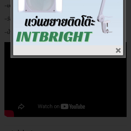
–
ขนาดหน้าเลนส์
25 mm
–
วัสดุ
ตัวเรือนพลาสติก
เลนส์อะคริลิค
–
น้ำหนัก
43 g