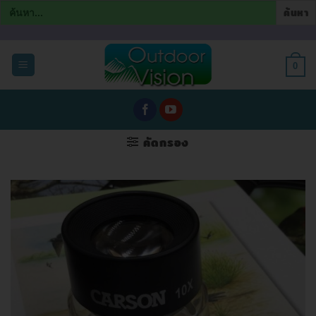
Search
for:
ข้าม
ไป
0
ยัง
เนื้อหา
คัดกรอง