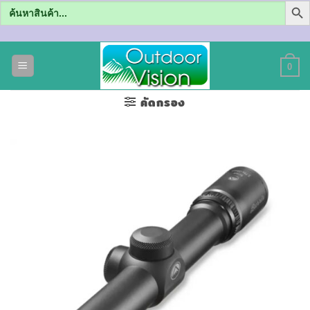
Search
for:
ข้าม
ไป
0
ยัง
เนื้อหา
คัดกรอง