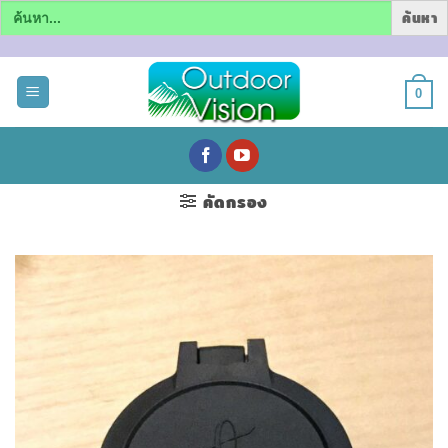
Search
for:
ข้าม
ไป
0
ยัง
เนื้อหา
คัดกรอง