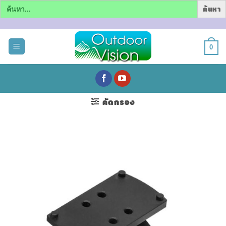
Search
for:
ข้าม
ไป
0
ยัง
เนื้อหา
คัดกรอง