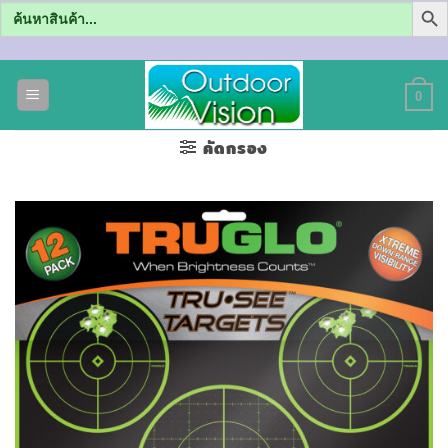
Search
for:
ข้าม
ไป
0
ยัง
เนื้อหา
คัดกรอง