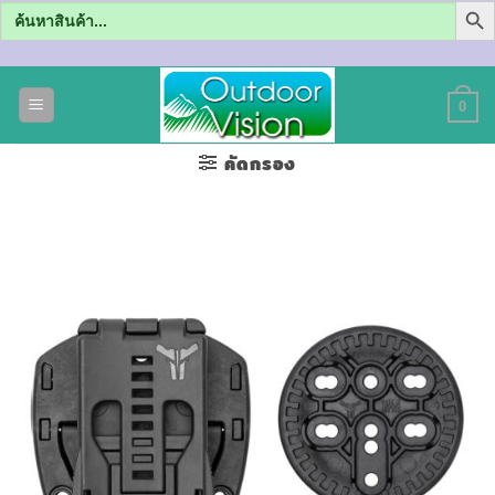
Search
for:
ข้าม
ไป
0
ยัง
เนื้อหา
คัดกรอง