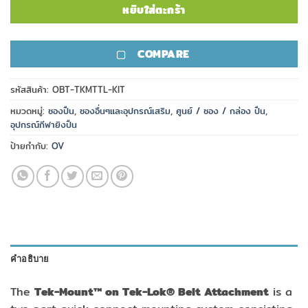
หยิบใส่ตะกร้า
COMPARE
รหัสสินค้า:
OBT-TKMTTL-KIT
หมวดหมู่:
ซองปืน
,
ซองอื่นๆและอุปกรณ์เสริม
,
ศูนย์ / ซอง / กล่อง ปืน
,
อุปกรณ์กีฬายิงปืน
ป้ายกำกับ:
OV
คำอธิบาย
The
Tek-Mount™ on Tek-Lok® Belt Attachment
is a