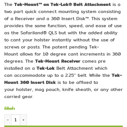
The
Tek-Mount™ on Tek-Lok® Belt Attachment
is a
two part quick connect mounting system consisting
of a Receiver and a 360 Insert Disk™. This system
provides the same function, speed, and ease of use
as the Safariland® QLS but with the added ability
to cant your holster instantly without the use of
screws or posts. The patent pending Tek-
Mount allows for 10 degree cant increments in 360
degrees. The
Tek-Mount
Receiver
comes pre
installed on a
Tek-Lok
Belt Attachment which
can accommodate up to a 2.25” belt. While the
Tek-
Mount
360 Insert Disk
is to be affixed to
your holster, mag pouch, knife sheath, or any other
carried gear.
มีสินค้า
จำนวน BT Tek-Mount KIT on Tek-Lok ชิ้น