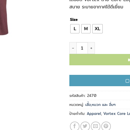
สบาย ระบายอากาศได้ดีเยี่ยม
Size
L
M
XL
จำนวน เสื้อยืด Vortex ลาย Core 
ห
รหัสสินค้า:
2470
หมวดหมู่:
เสื้อ,หมวก และ อื่นๆ
ป้ายกำกับ:
Apparel
,
Vortex Core L