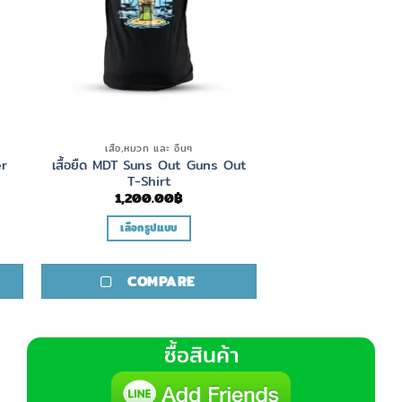
เสื้อ,หมวก และ อื่นๆ
er
เสื้อยืด MDT Suns Out Guns Out
T-Shirt
1,200.00
฿
เลือกรูปแบบ
This
product
COMPARE
has
multiple
variants.
ซื้อสินค้า
The
options
may