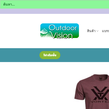
Search
for:
ข้าม
ไป
ยัง
สินค้า
แบรน
เนื้อหา
โปรโมชั่น