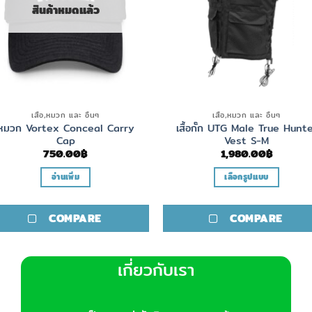
สินค้าหมดแล้ว
เสื้อ,หมวก และ อื่นๆ
เสื้อ,หมวก และ อื่นๆ
หมวก Vortex Conceal Carry
เสื้อกั๊ก UTG Male True Hunt
Cap
Vest S-M
750.00
฿
1,980.00
฿
อ่านเพิ่ม
เลือกรูปแบบ
This
product
COMPARE
COMPARE
has
multiple
variants.
เกี่ยวกับเรา
The
options
may