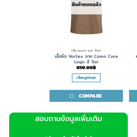
ค้าหมดแล้ว
สินค้าหมดแล้ว
,หมวก และ อื่นๆ
เสื้อ,หมวก และ อื่นๆ
x CUT BACK TWILL
เสื้อยืด Vortex ลาย Camo Core
CAP
Logo สี Tan
50.00
฿
850.00
฿
อ่านเพิ่ม
เลือกรูปแบบ
This
product
COMPARE
COMPARE
has
multiple
variants.
สอบถามข้อมูลเพิ่มเติม
The
options
may