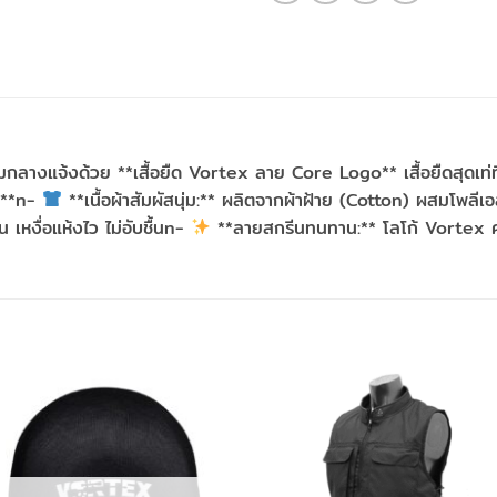
งแจ้งด้วย **เสื้อยืด Vortex ลาย Core Logo** เสื้อยืดสุดเท่ที่
า:**n-
**เนื้อผ้าสัมผัสนุ่ม:** ผลิตจากผ้าฝ้าย (Cotton) ผสมโพลี
เหงื่อแห้งไว ไม่อับชื้นn-
**ลายสกรีนทนทาน:** โลโก้ Vortex คม