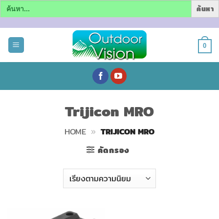
Search
for:
ข้าม
ไป
0
ยัง
เนื้อหา
Trijicon MRO
HOME
»
TRIJICON MRO
คัดกรอง