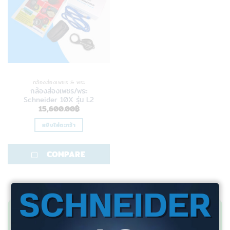
กล้องส่องเพชร & พระ
กล้องส่องเพชร/พระ
Schneider 10X รุ่น L2
15,600.00
฿
หยิบใส่ตะกร้า
COMPARE
สอบถามข้อมูลเพิ่มเติม