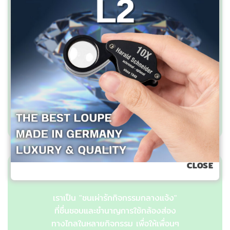
บริษัท เอาท์ดอร์วิชั่น จำกัด
2358/2 ถ.ลาดพร้าว แขวงพลับพลา
วังทองหลาง กทม.10310
โทรศัพท์ 081-7682866, 095-3716866
เกี่ยวกับเรา
CLOSE
เราเป็น "ชนเผ่ารักกิจกรรมกลางแจ้ง"
ที่ชื่นชอบและชำนาญการใช้กล้องส่อง
ทางไกลในหลายกิจกรรม เพื่อให้เพื่อนๆ