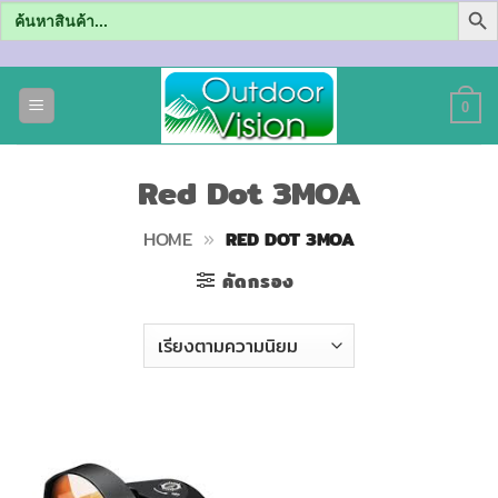
Search
for:
ข้าม
ไป
0
ยัง
เนื้อหา
Red Dot 3MOA
HOME
»
RED DOT 3MOA
คัดกรอง