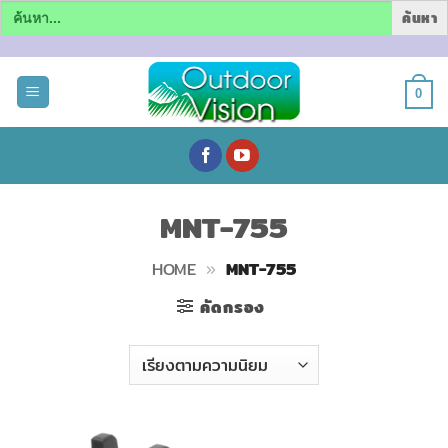
Search
for:
ข้าม
ไป
0
ยัง
เนื้อหา
MNT-755
HOME
»
MNT-755
คัดกรอง