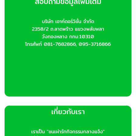
สอบถามข้อมูลเพิ่มเติม
may
be
chosen
บริษัท เอาท์ดอร์วิชั่น จำกัด
on
2358/2 ถ.ลาดพร้าว แขวงพลับพลา
the
product
วังทองหลาง กทม.10310
page
โทรศัพท์ 081-7682866, 095-3716866
เกี่ยวกับเรา
เราเป็น "ชนเผ่ารักกิจกรรมกลางแจ้ง"