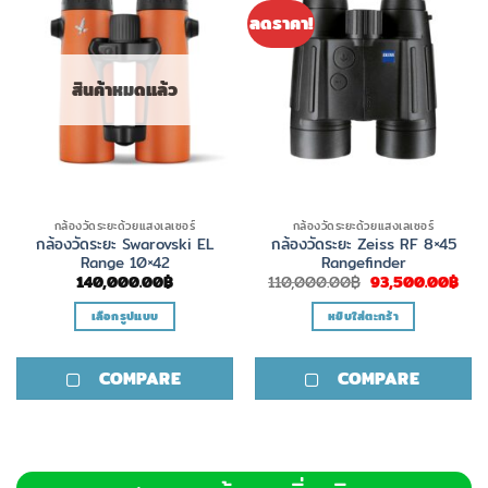
ลดราคา!
สินค้าหมดแล้ว
กล้องวัดระยะด้วยแสงเลเซอร์
กล้องวัดระยะด้วยแสงเลเซอร์
กล้องวัดระยะ Swarovski EL
กล้องวัดระยะ Zeiss RF 8×45
Range 10×42
Rangefinder
Original
Cur
140,000.00
฿
110,000.00
฿
93,500.00
฿
price
pric
was:
is:
เลือกรูปแบบ
หยิบใส่ตะกร้า
110,000.00฿.
93,
This
product
COMPARE
COMPARE
has
multiple
variants.
The
options