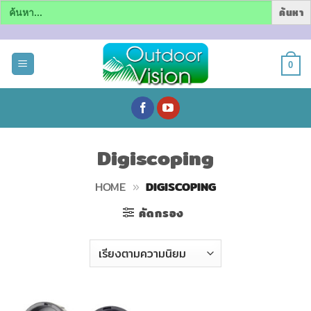
Search
for:
ข้าม
ไป
0
ยัง
เนื้อหา
Digiscoping
HOME
»
DIGISCOPING
คัดกรอง